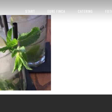
HOCHZEIT MALLORCA_48_RESIZE
START
EURE FINCA
CATERING
FOT