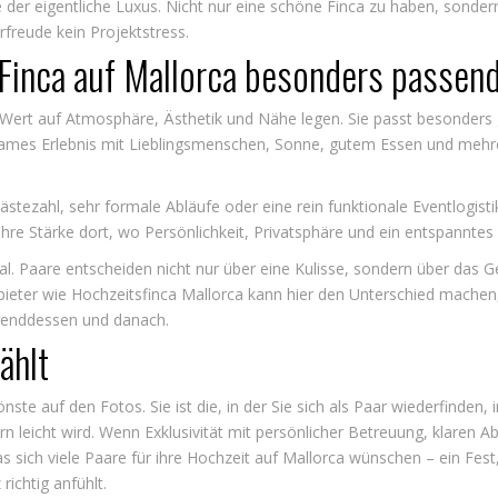
e der eigentliche Luxus. Nicht nur eine schöne Finca zu haben, sonder
rfreude kein Projektstress.
 Finca auf Mallorca besonders passend
ie Wert auf Atmosphäre, Ästhetik und Nähe legen. Sie passt besonders 
insames Erlebnis mit Lieblingsmenschen, Sonne, gutem Essen und me
tezahl, sehr formale Abläufe oder eine rein funktionale Eventlogisti
t ihre Stärke dort, wo Persönlichkeit, Privatsphäre und ein entspanntes
l. Paare entscheiden nicht nur über eine Kulisse, sondern über das 
ter wie Hochzeitsfinca Mallorca kann hier den Unterschied machen, we
renddessen und danach.
ählt
önste auf den Fotos. Sie ist die, in der Sie sich als Paar wiederfinden
rn leicht wird. Wenn Exklusivität mit persönlicher Betreuung, klaren 
ch viele Paare für ihre Hochzeit auf Mallorca wünschen – ein Fest, 
ichtig anfühlt.