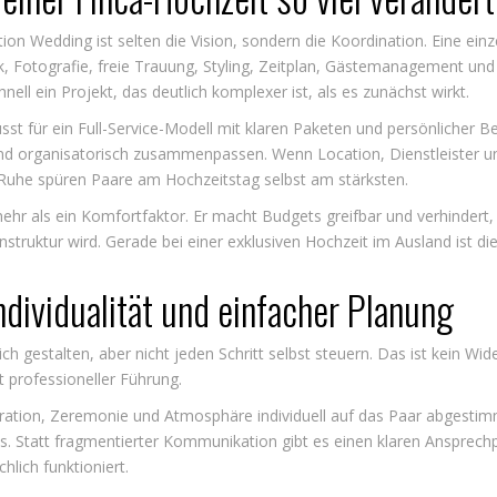
on Wedding ist selten die Vision, sondern die Koordination. Eine einze
, Fotografie, freie Trauung, Styling, Zeitplan, Gästemanagement un
hnell ein Projekt, das deutlich komplexer ist, als es zunächst wirkt.
sst für ein
Full-Service-Modell
mit klaren Paketen und persönlicher Bet
h und organisatorisch zusammenpassen. Wenn Location, Dienstleister 
Ruhe spüren Paare am Hochzeitstag selbst am stärksten.
mehr als ein Komfortfaktor. Er macht Budgets greifbar und verhindert,
truktur wird. Gerade bei einer exklusiven Hochzeit im Ausland ist dies
ndividualität und einfacher Planung
h gestalten, aber nicht jeden Schritt selbst steuern. Das ist kein Wid
 professioneller Führung.
koration, Zeremonie und Atmosphäre individuell auf das Paar abgest
s. Statt fragmentierter Kommunikation gibt es einen klaren Ansprech
hlich funktioniert.