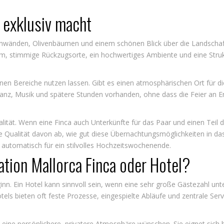
h exklusiv macht
steinwänden, Olivenbäumen und einem schönen Blick über die Landschaf
m, stimmige Rückzugsorte, ein hochwertiges Ambiente und eine Struktu
zelnen Bereiche nutzen lassen. Gibt es einen atmosphärischen Ort für d
Tanz, Musik und spätere Stunden vorhanden, ohne dass die Feier an Ene
ität. Wenn eine Finca auch Unterkünfte für das Paar und einen Teil de
 die Qualität davon ab, wie gut diese Übernachtungsmöglichkeiten in 
ch automatisch für ein stilvolles Hochzeitswochenende.
ation Mallorca Finca oder Hotel?
ginn. Ein Hotel kann sinnvoll sein, wenn eine sehr große Gästezahl un
els bieten oft feste Prozesse, eingespielte Abläufe und zentrale Serv
h eine persönlichere, privatere Atmosphäre wünschen. Sie eignet sich