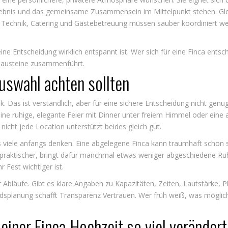
lebnis und das gemeinsame Zusammensein im Mittelpunkt stehen. Gleic
, Technik, Catering und Gästebetreuung müssen sauber koordiniert wer
ne Entscheidung wirklich entspannt ist. Wer sich für eine Finca entsch
 Bausteine zusammenführt.
uswahl achten sollten
ik. Das ist verständlich, aber für eine sichere Entscheidung nicht genug.
 eine ruhige, elegante Feier mit Dinner unter freiem Himmel oder ein
icht jede Location unterstützt beides gleich gut.
ls viele anfangs denken. Eine abgelegene Finca kann traumhaft schön 
 praktischer, bringt dafür manchmal etwas weniger abgeschiedene Ruhe
 Fest wichtiger ist.
 der Abläufe. Gibt es klare Angaben zu Kapazitäten, Zeiten, Lautstärk
ndsplanung schafft Transparenz Vertrauen. Wer früh weiß, was möglich
einer Finca-Hochzeit so viel verändert