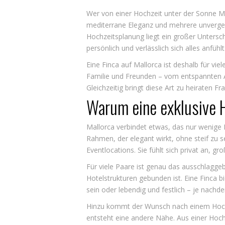
Wer von einer Hochzeit unter der Sonne Mal
mediterrane Eleganz und mehrere unverges
Hochzeitsplanung liegt ein großer Untersc
persönlich und verlässlich sich alles anfühlt
Eine Finca auf Mallorca ist deshalb für vi
Familie und Freunden – vom entspannten A
Gleichzeitig bringt diese Art zu heiraten Fr
Warum eine exklusive H
Mallorca verbindet etwas, das nur wenige Ho
Rahmen, der elegant wirkt, ohne steif zu s
Eventlocations. Sie fühlt sich privat an, gr
Für viele Paare ist genau das ausschlaggeb
Hotelstrukturen gebunden ist. Eine Finca 
sein oder lebendig und festlich – je nach
Hinzu kommt der Wunsch nach einem Hoch
entsteht eine andere Nähe. Aus einer Hochz