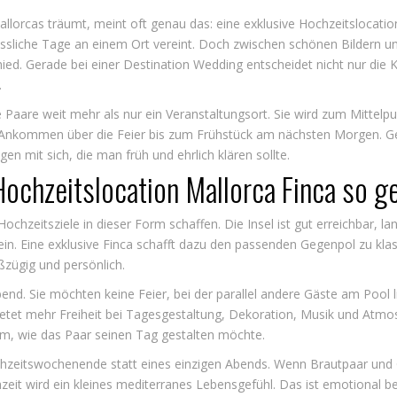
lorcas träumt, meint oft genau das: eine exklusive Hochzeitslocation
sliche Tage an einem Ort vereint. Doch zwischen schönen Bildern und
hied. Gerade bei einer
Destination Wedding
entscheidet nicht nur die 
.
ele Paare weit mehr als nur ein Veranstaltungsort. Sie wird zum Mitte
nkommen über die Feier bis zum Frühstück am nächsten Morgen. Gena
agen mit sich, die man früh und ehrlich klären sollte.
ochzeitslocation Mallorca Finca so ge
chzeitsziele in dieser Form schaffen. Die Insel ist gut erreichbar, land
ein. Eine exklusive Finca schafft dazu den passenden Gegenpol zu kla
oßzügig und persönlich.
end. Sie möchten keine Feier, bei der parallel andere Gäste am Pool l
bietet mehr Freiheit bei Tagesgestaltung, Dekoration, Musik und Atm
dem, wie das Paar seinen Tag gestalten möchte.
zeitswochenende statt eines einzigen Abends. Wenn Brautpaar und
eit wird ein kleines mediterranes Lebensgefühl. Das ist emotional be