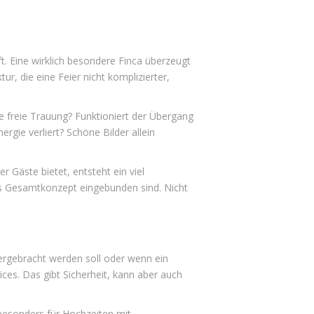
t. Eine wirklich besondere Finca überzeugt
r, die eine Feier nicht komplizierter,
ie freie Trauung? Funktioniert der Übergang
rgie verliert? Schöne Bilder allein
r Gäste bietet, entsteht ein viel
das Gesamtkonzept eingebunden sind. Nicht
tergebracht werden soll oder wenn ein
ices. Das gibt Sicherheit, kann aber auch
 besonders für Hochzeiten mit