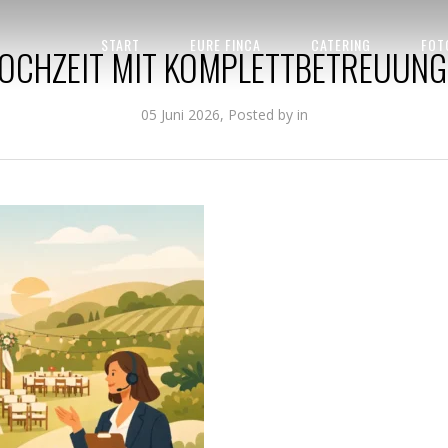
FINCA HOCHZEIT MIT KOMPLETTBETREUUNG PLANEN
START
EURE FINCA
CATERING
FOT
HOCHZEIT MIT KOMPLETTBETREUUNG
05 Juni 2026, Posted by
in