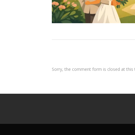
Sorry, the comment form is closed at this 