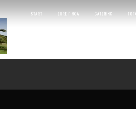
FINCA MALLORCA HOCHZEIT
START
EURE FINCA
CATERING
FOT