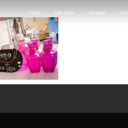
MALLORCA_HOCHZEIT_DEKORATION (17 VON 1)
START
EURE FINCA
CATERING
FOT