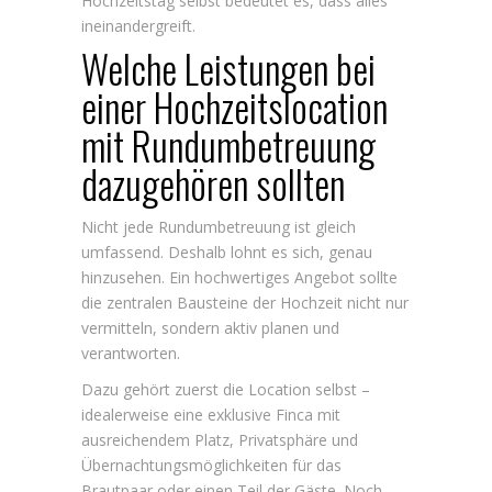
Hochzeitstag selbst bedeutet es, dass alles
ineinandergreift.
Welche Leistungen bei
einer Hochzeitslocation
mit Rundumbetreuung
dazugehören sollten
Nicht jede Rundumbetreuung ist gleich
umfassend. Deshalb lohnt es sich, genau
hinzusehen. Ein hochwertiges Angebot sollte
die zentralen Bausteine der Hochzeit nicht nur
vermitteln, sondern aktiv planen und
verantworten.
Dazu gehört zuerst die Location selbst –
idealerweise eine exklusive Finca mit
ausreichendem Platz, Privatsphäre und
Übernachtungsmöglichkeiten für das
Brautpaar oder einen Teil der Gäste. Noch