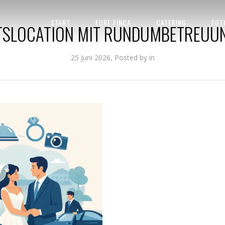
HOCHZEITSLOCATION MIT RUNDUMBETREUUNG FINDE
START
EURE FINCA
CATERING
FOT
TSLOCATION MIT RUNDUMBETREUUN
25 Juni 2026, Posted by
in