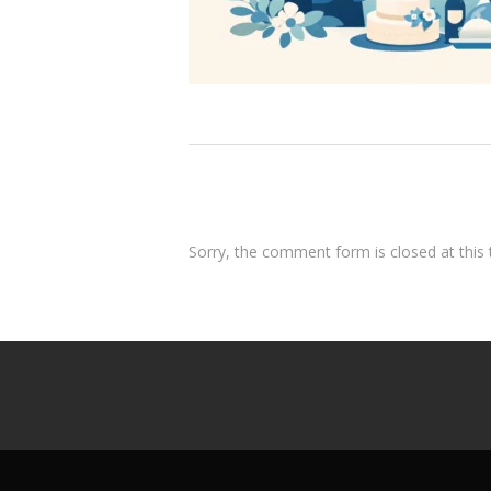
Sorry, the comment form is closed at this 