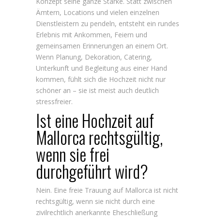
Konzept seine ganze Stärke. Statt zwischen
Ämtern, Locations und vielen einzelnen
Dienstleistern zu pendeln, entsteht ein rundes
Erlebnis mit Ankommen, Feiern und
gemeinsamen Erinnerungen an einem Ort.
Wenn Planung, Dekoration,
Catering,
Unterkunft
und Begleitung aus einer Hand
kommen, fühlt sich die Hochzeit nicht nur
schöner an – sie ist meist auch deutlich
stressfreier.
Ist eine Hochzeit auf
Mallorca rechtsgültig,
wenn sie frei
durchgeführt wird?
Nein. Eine freie Trauung auf Mallorca ist nicht
rechtsgültig, wenn sie nicht durch eine
zivilrechtlich anerkannte Eheschließung