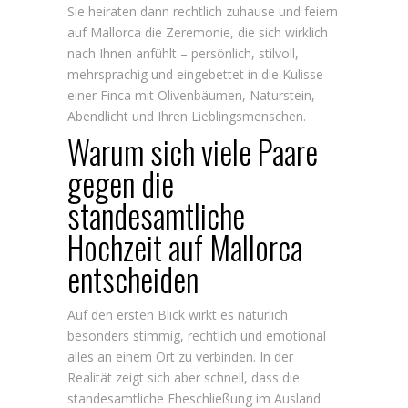
Sie heiraten dann rechtlich zuhause und feiern
auf Mallorca die Zeremonie, die sich wirklich
nach Ihnen anfühlt – persönlich, stilvoll,
mehrsprachig und eingebettet in die Kulisse
einer Finca mit Olivenbäumen, Naturstein,
Abendlicht und Ihren Lieblingsmenschen.
Warum sich viele Paare
gegen die
standesamtliche
Hochzeit auf Mallorca
entscheiden
Auf den ersten Blick wirkt es natürlich
besonders stimmig, rechtlich und emotional
alles an einem Ort zu verbinden. In der
Realität zeigt sich aber schnell, dass die
standesamtliche Eheschließung im Ausland